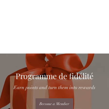
Boutique
L'univers de l'Ail Noir
Programme de fidélité
Earn points and turn them into rewards
Become a Member